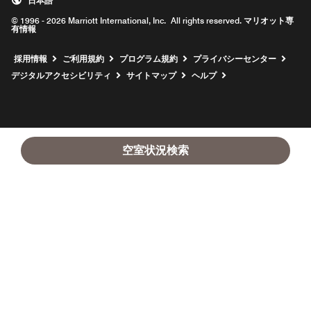
日本語
© 1996 - 2026 Marriott International, Inc. All rights reserved. マリオット専
有情報
新しいウィンドウで開く
採用情報
ご利用規約
プログラム規約
プライバシーセンター
デジタルアクセシビリティ
サイトマップ
ヘルプ
空室状況検索