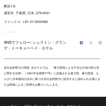
舞浜1-9,
浦安市, 千葉県, 日本, 279-0031
ファックス:
+81 47-3555566
Facebook
Twitter
In
SNSでフォロー:
シェラトン・グラン
デ・トーキョーベイ・ホテル
反社会的勢力の排除:
当ホテルでは、「暴力団員による不当な行為の防止等
に関する法律」（1991年法律第77号）に定義される暴力団、暴力団員、な
らびに日本国内の法令に基づき反社会的勢力に該当すると認められる個人ま
たは団体によるご利用をお断りいたします。