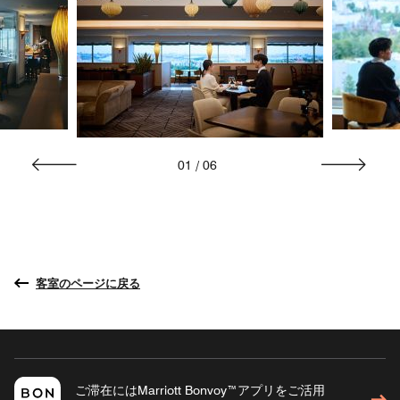
01
/
06
客室のページに戻る
ご滞在にはMarriott Bonvoy™アプリをご活用