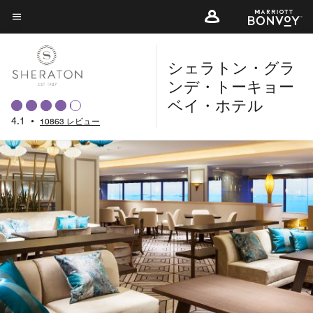
Skip
to
メニューのテキスト
main
シェラトン・グラ
content
ンデ・トーキョー
ベイ・ホテル
4.1
•
10863 レビュー