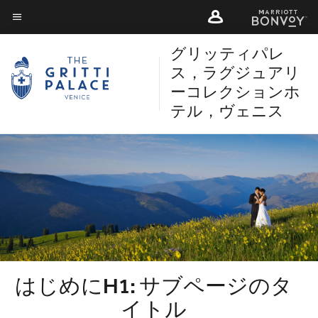
Skip
Skip
to
to
メニューのテキスト
main
グリッティパレ
main
content
content
ス，ラグジュアリ
ーコレクションホ
テル，ヴェニス
はじめにH1: サブページのタ
イトル