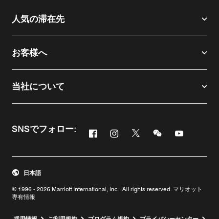
人気の滞在先
お客様へ
当社について
SNSでフォロー:
Facebook
Instagram
Twitter
Messenger
Youtube
新しいウィンドウで開く
新しいウィンドウで開く
新しいウィンドウで開
新しいウィンド
新しいウィ
日本語
© 1996 - 2026 Marriott International, Inc. All rights reserved. マリオット
専有情報
新しいウィンドウで開く
採用情報
ご利用規約
プログラム規約
プライバシーセンター