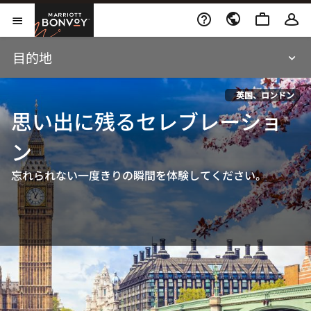
Skip To Content
Marriott Bonvoy
メニューを開く
目的地
英国、ロンドン
思い出に残るセレブレーショ
ン
忘れられない一度きりの瞬間を体験してください。