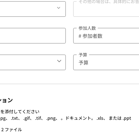
その他の場合は、具体的にお
参加人数
予算
ション
報を添付してください
.txt、 .gif、 .tif、 .png、 。ドキュメント。 .xls、 または .ppt
 2 ファイル