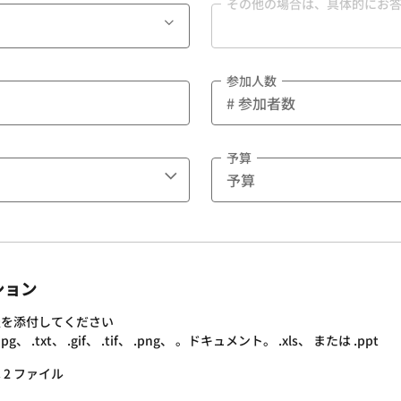
その他の場合は、具体的にお
参加人数
予算
ション
報を添付してください
.txt、 .gif、 .tif、 .png、 。ドキュメント。 .xls、 または .ppt
 2 ファイル