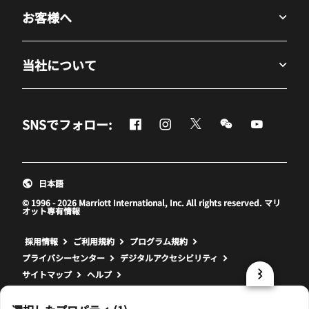
お客様へ
当社について
Facebook
Instagram
Twitter
Messenger
Youtube
SNSでフォロー:
新しいウィンドウで開く
新しいウィンドウで開く
新しいウィンドウで開
新しいウィンド
新しいウ
日本語
© 1996 - 2026 Marriott International, Inc. All rights reserved. マリ
オット専有情報
新しいウィンドウで開く
採用情報
ご利用規約
プログラム規約
プライバシーセンター
デジタルアクセシビリティ
サイトマップ
ヘルプ
prod31,B8DDCEB0-60D7-5C37-83A1-BDDF07FBBFBE,rel-R24.9.4