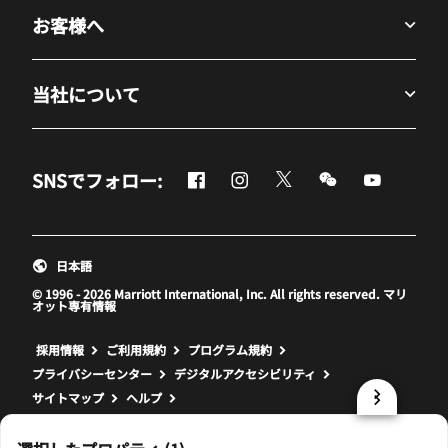
お客様へ
当社について
Facebook
Instagram
Twitter
Messenger
Youtube
SNSでフォロー:
新しいウィンドウで開く
新しいウィンドウで開く
新しいウィンドウで開
新しいウィンド
新しいウ
日本語
© 1996 - 2026 Marriott International, Inc. All rights reserved. マリ
オット専有情報
新しいウィンドウで開く
採用情報
ご利用規約
プログラム規約
プライバシーセンター
デジタルアクセシビリティ
サイトマップ
ヘルプ
prod31,DFFB3EA3-5AFC-5509-BDF6-DA11CBA1E4FA,NA