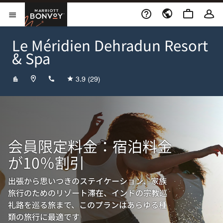
Skip to Content
Marriott Bonvoy
メニューを開く
Le Méridien Dehradun Resort
& Spa
+911352611500
3.9
(29)
会員限定料金：宿泊料金
が10％割引
出張から思いつきのステイケーション、家族
旅行のためのリゾート滞在、インドの宗教巡
礼路を巡る旅まで、このプランはあらゆる種
類の旅行に最適です