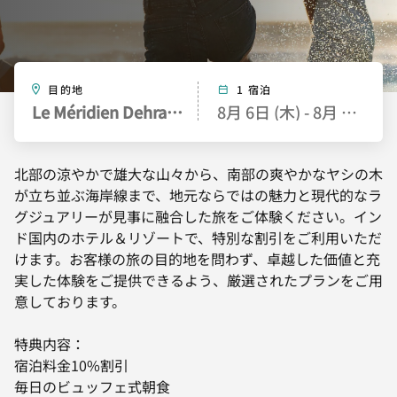
目的地
1 宿泊
Le Méridien Dehradun Resort & Spa
8月 6日 (木) - 8月 7日 (金)
北部の涼やかで雄大な山々から、南部の爽やかなヤシの木
が立ち並ぶ海岸線まで、地元ならではの魅力と現代的なラ
グジュアリーが見事に融合した旅をご体験ください。イン
ド国内のホテル＆リゾートで、特別な割引をご利用いただ
けます。お客様の旅の目的地を問わず、卓越した価値と充
実した体験をご提供できるよう、厳選されたプランをご用
意しております。
特典内容：
宿泊料金10%割引
毎日のビュッフェ式朝食