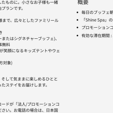
概要
したものに。小さなお子様も一緒
泊プランです。
毎日のブッフェ
「Shine Spa
名様まで、広々としたファミリール
プロモーション
き
有効な滞在期間
:
ーまたはシグネチャーブッフェ)、
事無料
様が笑顔になるキッズテントやウェ
の方対象)
、そして気ままに楽しめるひとと
ったステイをお届けします。
コードが「法人/プロモーションコ
ださい。お電話の場合は、日本国