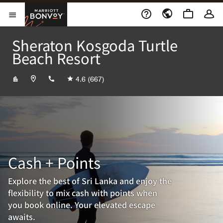
Skip to Content
Marriott Bonvoy
メニューを開く
Sheraton Kosgoda Turtle
Beach Resort
+94917600100
4.6
(667)
Cash + Points
Explore the best of Sri Lanka and enjoy the
flexibility to mix cash with points when
you book online. Your elevated escape
awaits.