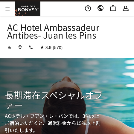
Skip to Content
Marriott Bonvoy
メニューを開く
AC Hotel Ambassadeur
Antibes- Juan les Pins
+33492937410
3.9
(570)
長期滞在スペシャルオフ
ァー
ACホテル・フアン・レ・パンでは、3泊以上
ご宿泊いただくと、通常料金から15%以上割
引いたします。