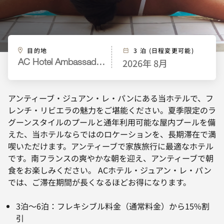
目的地
3 泊 (日程変更可能)
2026年 8月
AC Hotel Ambassadeur Antibes- Juan les Pins
アンティーブ・ジュアン・レ・パンにある当ホテルで、フ
レンチ・リビエラの魅力をご堪能ください。夏季限定のラ
グーンスタイルのプールと通年利用可能な屋内プールを備
えた、当ホテルならではのロケーションを、長期滞在で満
喫いただけます。アンティーブで家族旅行に最適なホテル
です。南フランスの爽やかな朝を迎え、アンティーブで朝
食をお楽しみください。 ACホテル・ジュアン・レ・パン
では、ご滞在期間が長くなるほどお得になります。
3泊～6泊：フレキシブル料金（通常料金）から15%割
引