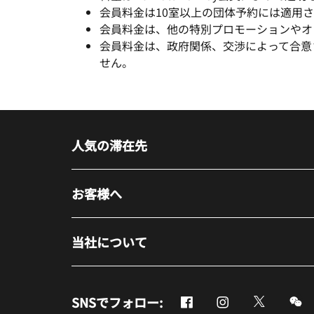
会員料金は10室以上の団体予約には適用
会員料金は、他の特別プロモーションやオ
会員料金は、政府関係、交渉によって合意
せん。
人気の滞在先
お客様へ
当社について
Facebook
Instagram
Twitter
M
SNSでフォロー:
新しいウィンドウで開く
新しいウィンドウ
新しいウ
新