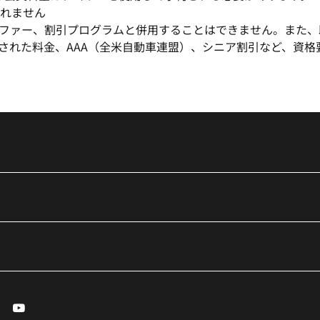
されません
ファー、割引プログラムと併用することはできません。また、
された料金、AAA（全米自動車連盟）、シニア割引など、資
essenger
Youtube
で開く
ィンドウで開く
しいウィンドウで開く
新しいウィンドウで開く