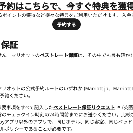
予約はこちらで、今すぐ特典を獲
るポイントの獲得など様々な特典をご利用いただけます。 入会
予約する
ト保証
せん。マリオットの
ベストレート保証
は、その中でも最も確か
。
トの公式予約ルートのいずれか (Marriott.jp、Marriot
ご予約ください。
必要事項をすべて記入した
ベストレート保証リクエスト
(英
のチェックイン時刻の24時間前までにお送りください。比較され
Bonvoyアプリ以外のアプリで、同じホテル、同じ客室、同じベッ
セルポリシーであることが必要です。