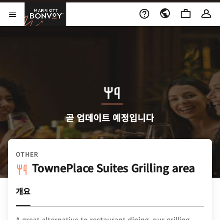
Skip to Content
Marriott Bonvoy
메뉴 열기
곧 업데이트 예정입니다
OTHER
TownePlace Suites Grilling area
개요
A great alternative to restaurant dining, our grilling