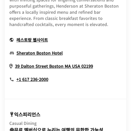
purposeful gatherings, Henderson at Sheraton Boston
offers a locally inspired menu and refined bar
experience. From classic breakfast favorites to
handcrafted cocktails, every moment is elevated.
Opens In New Window
레스토랑 웹사이트
Opens In New Window
Sheraton Boston Hotel
Opens In New W
39 Dalton Street
Boston
MA
USA
02199
+1 617 236-2000
익스피리언스
Casual Dining
무료 멤버십으로 누리는 여행의 무한한 가능성