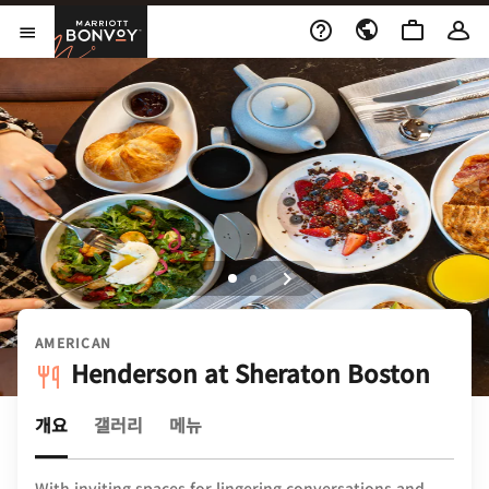
Skip to Content
Marriott Bonvoy
메뉴 열기
AMERICAN
Henderson at Sheraton Boston
개요
갤러리
메뉴
With inviting spaces for lingering conversations and