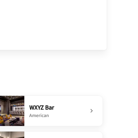
WXYZ Bar
American
defined WXYZ Bar