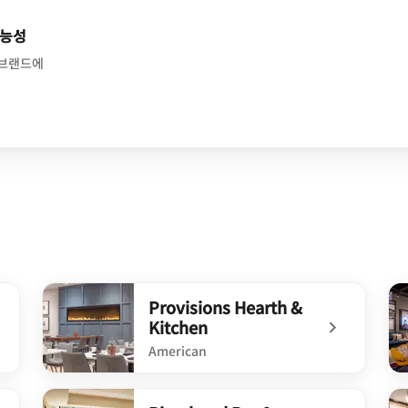
가능성
 브랜드에
Provisions Hearth &
Kitchen
American
undefined Provisions Hearth & Kitchen
un