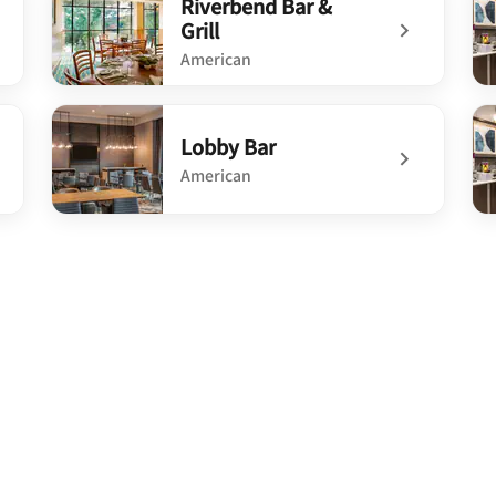
Riverbend Bar &
Grill
American
undefined Riverbend Bar & Grill
un
Lobby Bar
American
undefined Lobby Bar
un