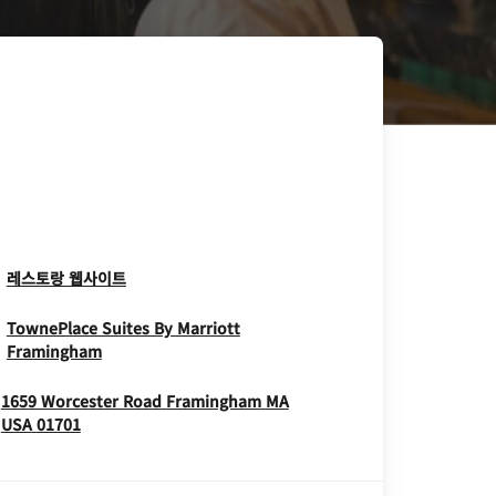
Opens In New Window
레스토랑 웹사이트
TownePlace Suites By Marriott
Opens In New Window
Framingham
1659 Worcester Road
Framingham
MA
Opens In New Window
USA
01701