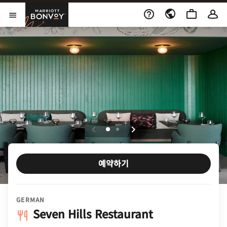
Skip to Content
Marriott Bonvoy
메뉴 열기
예약하기
GERMAN
Seven Hills Restaurant