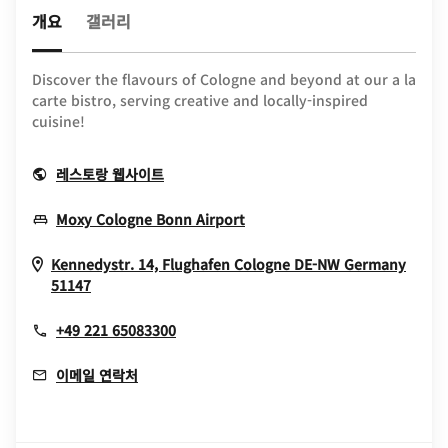
개요
갤러리
Discover the flavours of Cologne and beyond at our a la
carte bistro, serving creative and locally-inspired
cuisine!
Opens In New Window
레스토랑 웹사이트
Opens In New Window
Moxy Cologne Bonn Airport
Kennedystr. 14, Flughafen
Cologne
DE-NW
Germany
Opens In New Window
51147
+49 221 65083300
이메일 연락처