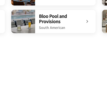
undefined Roof-Top Bar
un
Bloo Pool and
Provisions
South American
undefined Bloo Pool and Provisions
un