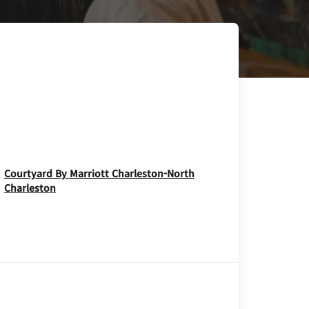
Courtyard By Marriott Charleston-North
Opens In New Window
Charleston