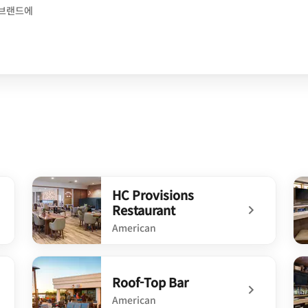
 브랜드에
HC Provisions
Restaurant
American
undefined HC Provisions Restaurant
un
Roof-Top Bar
American