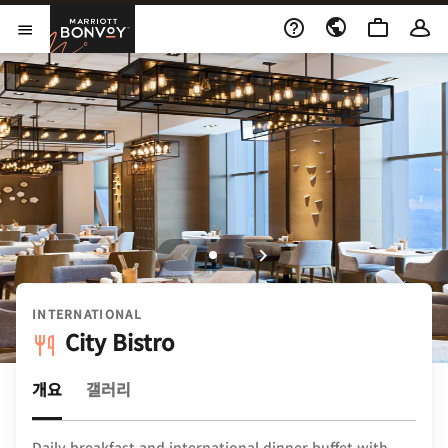
Skip to Content
Marriott Bonvoy
메뉴 열기
INTERNATIONAL
City Bistro
개요
갤러리
Daily breakfast and international dinner buffet with