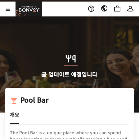
Skip to Content
Marriott Bonvoy
메뉴 열기
곧 업데이트 예정입니다
Pool Bar
개요
The Pool Bar is a unique place where you can spend