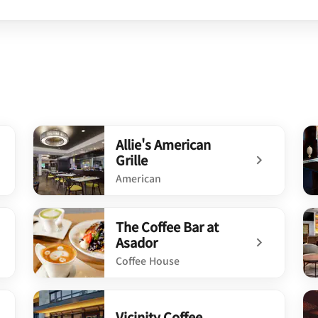
Allie's American
Grille
American
undefined Allie's American Grille
un
The Coffee Bar at
Asador
Coffee House
undefined The Coffee Bar at Asador
un
Vicinity Coffee