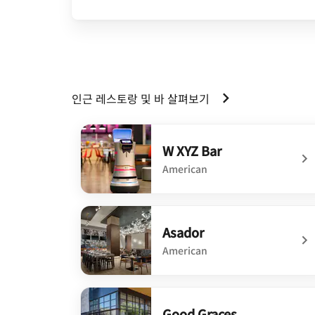
인근 레스토랑 및 바 살펴보기
W XYZ Bar
American
undefined W XYZ Bar
Asador
American
undefined Asador
Good Graces