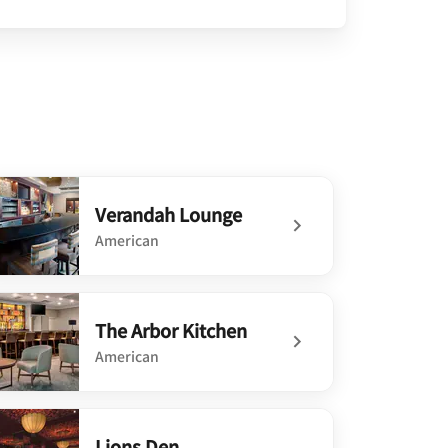
Verandah Lounge
American
defined Verandah Lounge
The Arbor Kitchen
American
defined The Arbor Kitchen
Lions Den