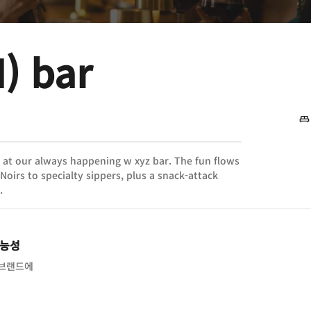
) bar
s at our always happening w xyz bar. The fun flows
Noirs to specialty sippers, plus a snack-attack
.
가능성
 브랜드에