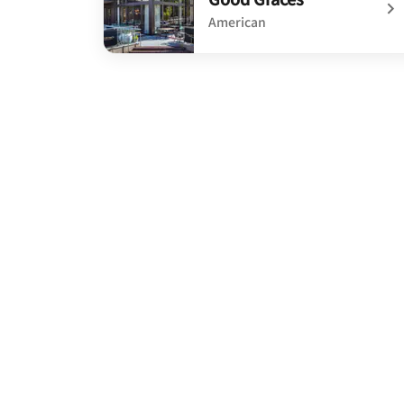
American
undefined Good Graces