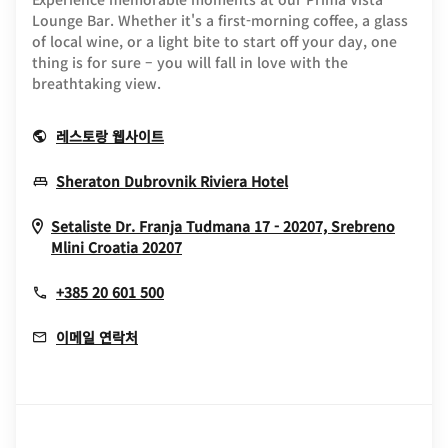
Lounge Bar. Whether it's a first-morning coffee, a glass
of local wine, or a light bite to start off your day, one
thing is for sure – you will fall in love with the
breathtaking view.
Opens In New Window
레스토랑 웹사이트
Opens In New Wind
Sheraton Dubrovnik Riviera Hotel
Setaliste Dr. Franja Tudmana 17 - 20207, Srebreno
Opens In New Window
Mlini
Croatia
20207
+385 20 601 500
이메일 연락처