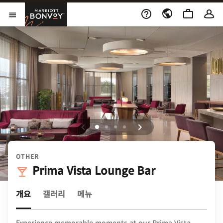
Skip to Content
Marriott Bonvoy
메뉴 열기
OTHER
Prima Vista Lounge Bar
개요
갤러리
메뉴
Experience memorable moments at our Prima Vista