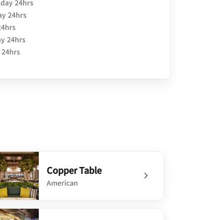
day 24hrs
ay 24hrs
24hrs
y 24hrs
 24hrs
Copper Table
American
defined Copper Table