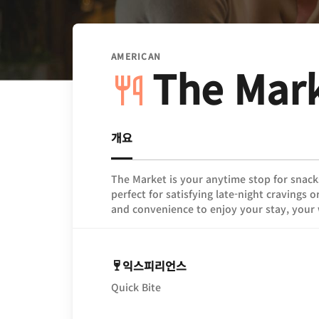
AMERICAN
The Mar
개요
The Market is your anytime stop for snacks,
perfect for satisfying late-night cravings o
and convenience to enjoy your stay, your
익스피리언스
Quick Bite