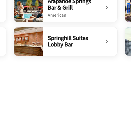
Arapahoe Springs
Bar & Grill
American
undefined Arapahoe Springs Bar & Grill
un
Springhill Suites
Lobby Bar
undefined Springhill Suites Lobby Bar
un