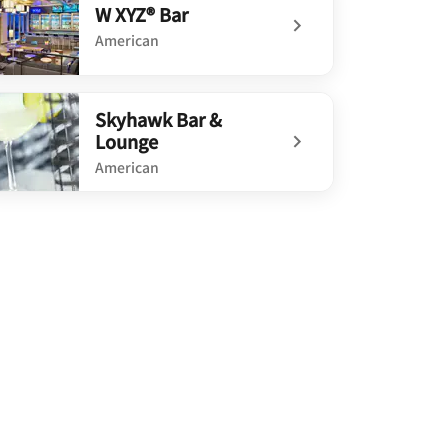
W XYZ® Bar
American
defined W XYZ® Bar
Skyhawk Bar &
Lounge
American
defined Skyhawk Bar & Lounge