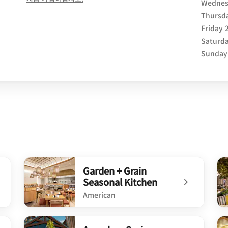
Wednes
Thursd
Friday 
Saturda
Sunday
Garden + Grain
Seasonal Kitchen
American
undefined Garden + Grain Seasonal Kitchen
un