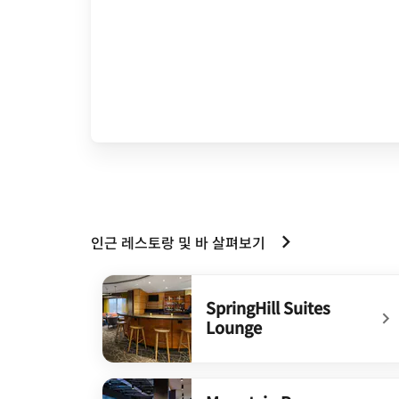
인근 레스토랑 및 바 살펴보기
SpringHill Suites
Lounge
undefined SpringHill Suites Lounge