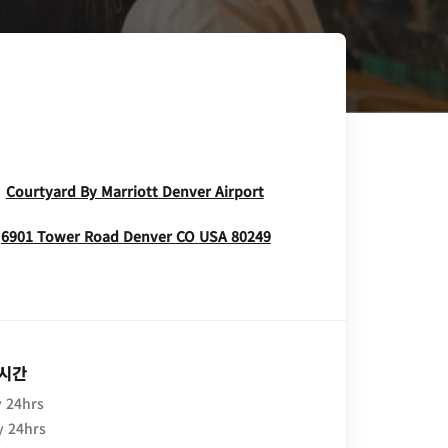
Opens In New Window
Courtyard By Marriott Denver Airport
Opens In New Window
6901 Tower Road
Denver
CO
USA
80249
 시간
 24hrs
y 24hrs