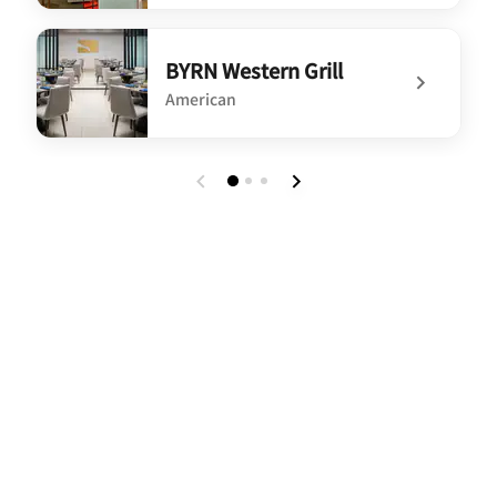
undefined Point West Restaurant and Bar
BYRN Western Grill
American
undefined BYRN Western Grill