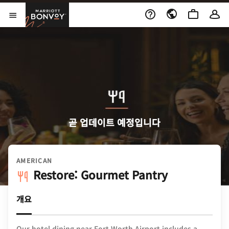
Skip to Content
Marriott Bonvoy
메뉴 열기
곧 업데이트 예정입니다
AMERICAN
Restore: Gourmet Pantry
개요
Our hotel dining near Fort Worth Airport includes a