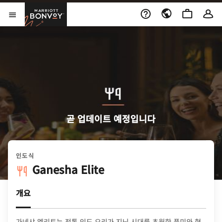
Skip to Content
Marriott Bonvoy
메뉴 열기
곧 업데이트 예정입니다
인도식
Ganesha Elite
개요
가네샤 엘리트는 전통 인도 요리가 지닌 시대를 초월한 풍미와 혁