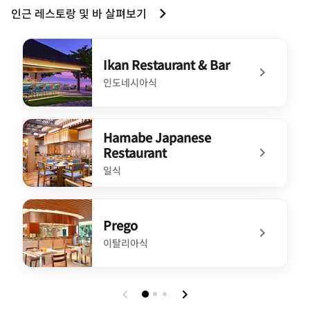
인근 레스토랑 및 바 살펴보기
Ikan Restaurant & Bar
인도네시아식
undefined Ikan Restaurant & Bar
Hamabe Japanese
Restaurant
일식
undefined Hamabe Japanese Restaurant
Prego
이탈리아식
undefined Prego