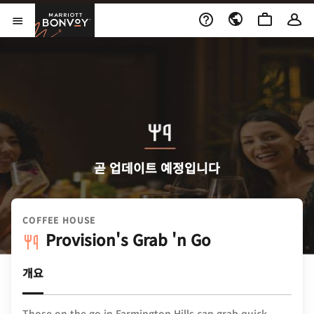
Skip to Content
Marriott Bonvoy
메뉴 열기
곧 업데이트 예정입니다
COFFEE HOUSE
Provision's Grab 'n Go
개요
Those on the go in Farmington Hills can grab quick