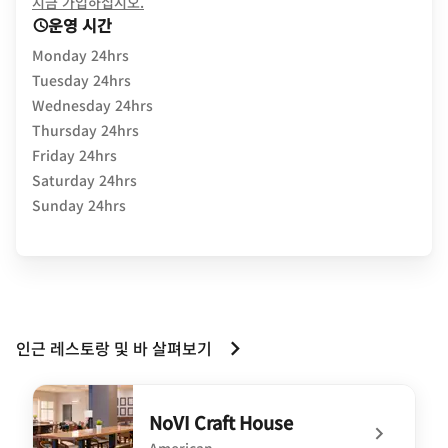
opens in new window
지금 가입하십시오.
운영 시간
Monday 24hrs
Tuesday 24hrs
Wednesday 24hrs
Thursday 24hrs
Friday 24hrs
Saturday 24hrs
Sunday 24hrs
인근 레스토랑 및 바 살펴보기
NoVI Craft House