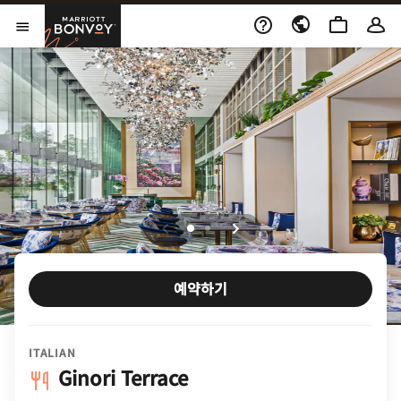
Skip to Content
Marriott Bonvoy
메뉴 열기
예약하기
ITALIAN
Ginori Terrace