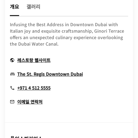
개요
갤러리
Infusing the Best Address in Downtown Dubai with
Italian joy and exquisite craftsmanship, Ginori Terrace
offers an unexpected culinary experience overlooking
the Dubai Water Canal.
Opens In New Window
레스토랑 웹사이트
Opens In New Window
The St. Regis Downtown Dubai
+971 4 512 5555
이메일 연락처