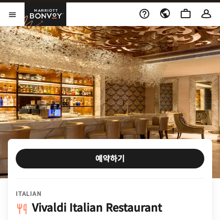
Skip to Content
Marriott Bonvoy
메뉴 열기
예약하기
ITALIAN
Vivaldi Italian Restaurant