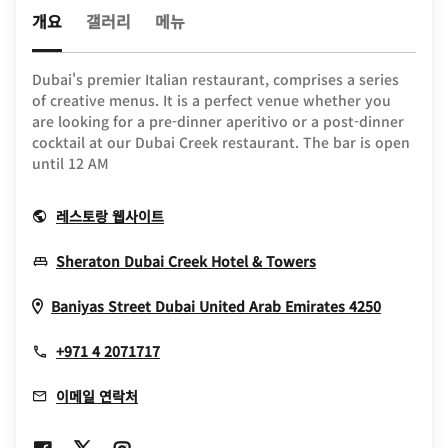
개요
갤러리
메뉴
Dubai's premier Italian restaurant, comprises a series
of creative menus. It is a perfect venue whether you
are looking for a pre-dinner aperitivo or a post-dinner
cocktail at our Dubai Creek restaurant. The bar is open
until 12 AM
Opens In New Window
레스토랑 웹사이트
Opens In New W
Sheraton Dubai Creek Hotel & Towers
Opens I
Baniyas Street
Dubai
United Arab Emirates
4250
+971 4 2071717
이메일 연락처