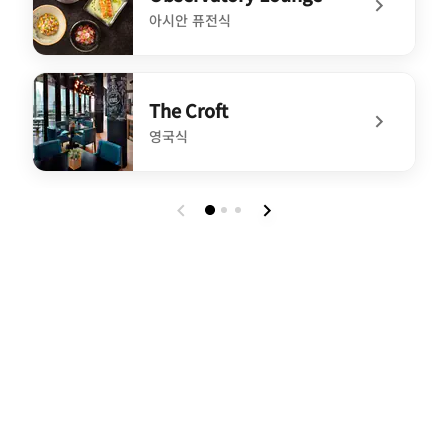
아시안 퓨전식
undefined Observatory Lounge
The Croft
영국식
undefined The Croft