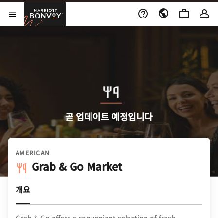
Skip to Content
Marriott Bonvoy
메뉴 열기
곧 업데이트 예정입니다
AMERICAN
Grab & Go Market
개요
Grab & Go offers a convenient selection of fresh