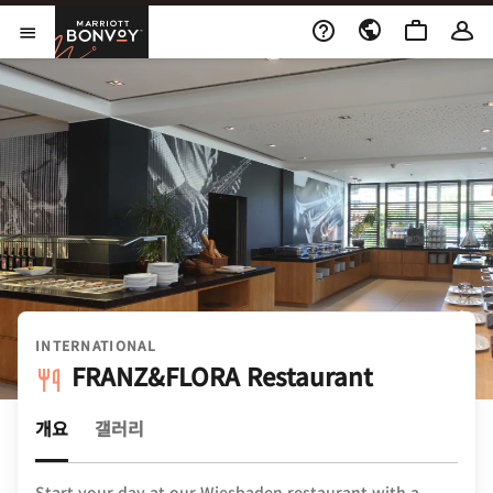
Skip to Content
Marriott Bonvoy
메뉴 열기
INTERNATIONAL
FRANZ&FLORA Restaurant
개요
갤러리
Start your day at our Wiesbaden restaurant with a