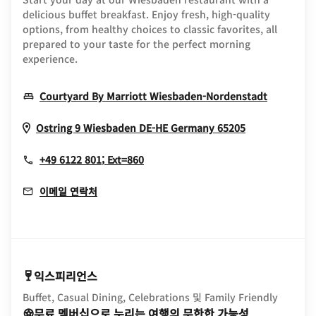
delicious buffet breakfast. Enjoy fresh, high-quality
options, from healthy choices to classic favorites, all
prepared to your taste for the perfect morning
experience.
Opens I
Courtyard By Marriott Wiesbaden-Nordenstadt
Opens In Ne
Ostring 9
Wiesbaden
DE-HE
Germany
65205
+49 6122 801; Ext=860
이메일 연락처
익스피리언스
Buffet, Casual Dining, Celebrations 및 Family Friendly
무료 멤버십으로 누리는 여행의 무한한 가능성