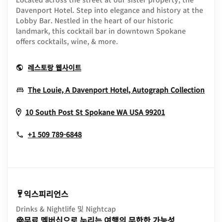
Davenport Hotel. Step into elegance and history at the
Lobby Bar. Nestled in the heart of our historic
landmark, this cocktail bar in downtown Spokane
offers cocktails, wine, & more.
Opens In New Window
레스토랑 웹사이트
Ope
The Louie, A Davenport Hotel, Autograph Collection
Opens In New
10 South Post St
Spokane
WA
USA
99201
+1 509 789-6848
익스피리언스
Drinks & Nightlife 및 Nightcap
무료 멤버십으로 누리는 여행의 무한한 가능성