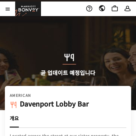
Skip to Content
Marriott Bonvoy
메뉴 열기
곧 업데이트 예정입니다
AMERICAN
Davenport Lobby Bar
개요
Located across the street at our sister property, the