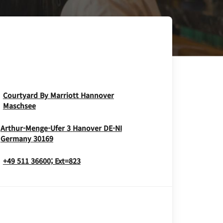
Courtyard By Marriott Hannover
Opens In New Window
Maschsee
Arthur-Menge-Ufer 3
Hanover
DE-NI
Opens In New Window
Germany
30169
+49 511 36600; Ext=823