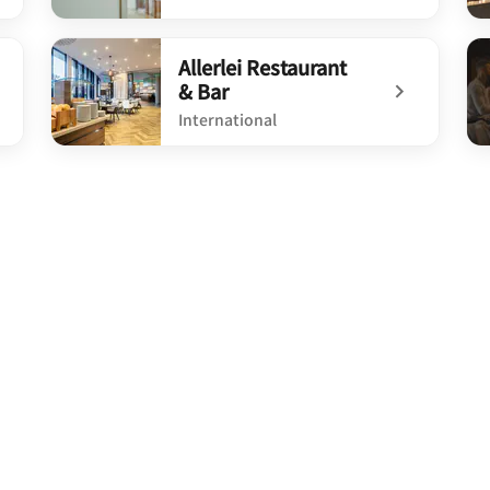
undefined Aura
un
Allerlei Restaurant
& Bar
International
undefined Allerlei Restaurant & Bar
un