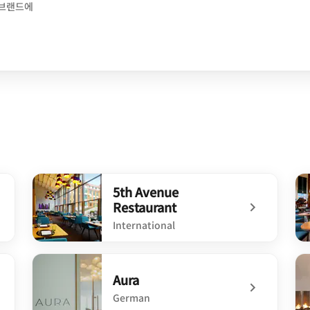
 브랜드에
5th Avenue
Restaurant
International
undefined 5th Avenue Restaurant
un
Aura
German