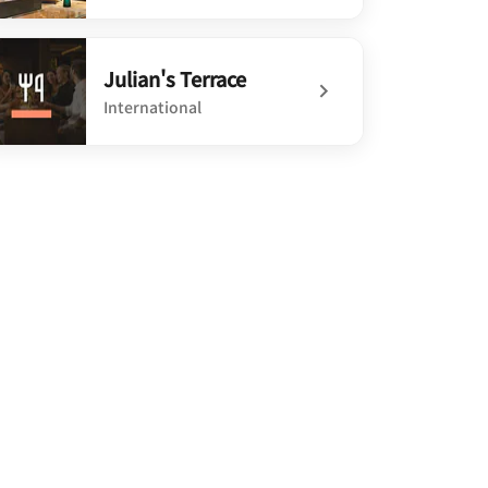
defined Lobby Lounge
Julian's Terrace
International
defined Julian's Terrace