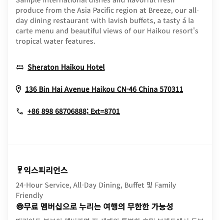
produce from the Asia Pacific region at Breeze, our all-
day dining restaurant with lavish buffets, a tasty á la
carte menu and beautiful views of our Haikou resort's
tropical water features.
Opens In New Window
Sheraton Haikou Hotel
Opens In
136 Bin Hai Avenue
Haikou
CN-46
China
570311
+86 898 68706888; Ext=8701
익스피리언스
24-Hour Service, All-Day Dining, Buffet 및 Family
Friendly
무료 멤버십으로 누리는 여행의 무한한 가능성