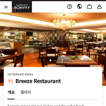
Skip to Content
Marriott Bonvoy
메뉴 열기
INTERNATIONAL
Breeze Restaurant
개요
갤러리
Sample International dishes and flavorful fresh