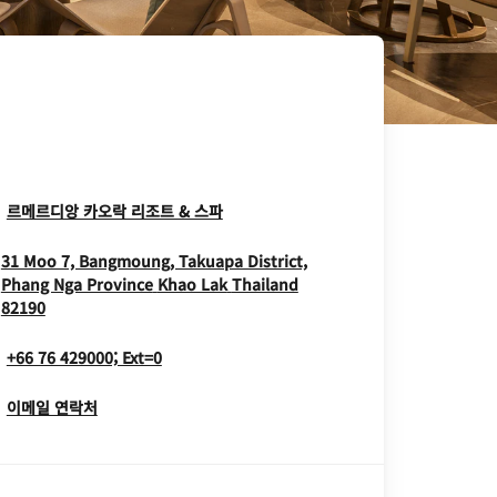
Opens In New Window
르메르디앙 카오락 리조트 & 스파
31 Moo 7, Bangmoung, Takuapa District,
Phang Nga Province
Khao Lak
Thailand
Opens In New Window
82190
+66 76 429000; Ext=0
이메일 연락처