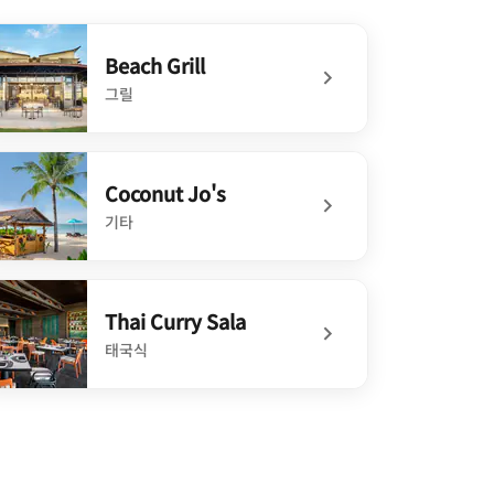
Beach Grill
그릴
defined Beach Grill
Coconut Jo's
기타
defined Coconut Jo's
Thai Curry Sala
태국식
defined Thai Curry Sala