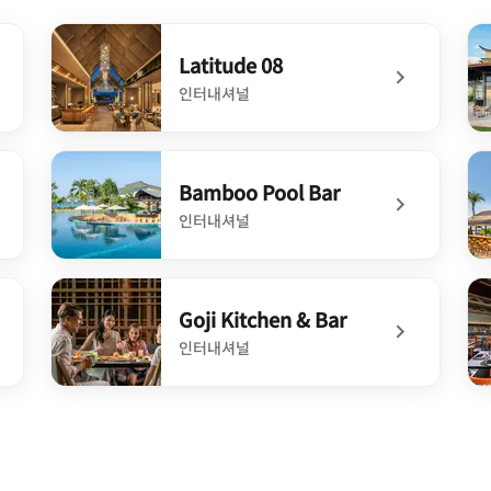
Latitude 08
인터내셔널
undefined Latitude 08
un
Bamboo Pool Bar
인터내셔널
undefined Bamboo Pool Bar
un
Goji Kitchen & Bar
인터내셔널
undefined Goji Kitchen & Bar
un