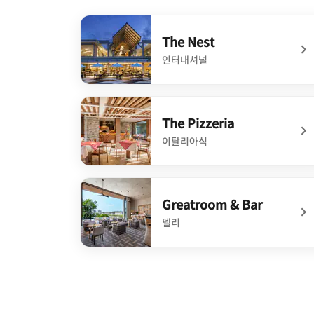
The Nest
인터내셔널
undefined The Nest
The Pizzeria
이탈리아식
undefined The Pizzeria
Greatroom & Bar
델리
undefined Greatroom & Bar