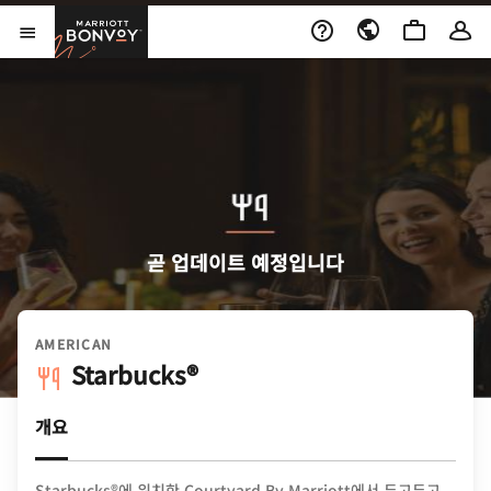
Skip to Content
Marriott Bonvoy
메뉴 열기
곧 업데이트 예정입니다
AMERICAN
Starbucks®
개요
Starbucks®에 위치한 Courtyard By Marriott에서 두고두고