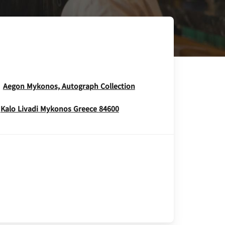
Opens In New Window
Aegon Mykonos, Autograph Collection
Opens In New Window
Kalo Livadi
Mykonos
Greece
84600