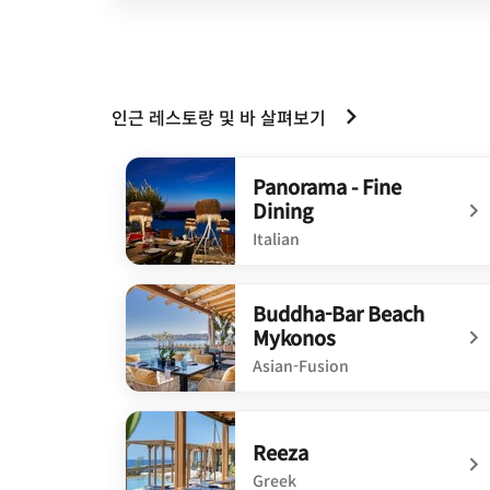
인근 레스토랑 및 바 살펴보기
Panorama - Fine
Dining
Italian
undefined Panorama - Fine Dining
Buddha-Bar Beach
Mykonos
Asian-Fusion
undefined Buddha-Bar Beach Mykonos
Reeza
Greek