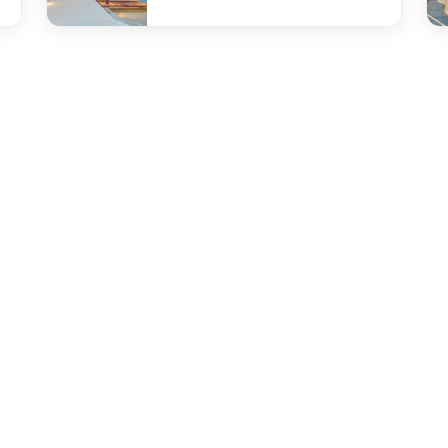
undefined Pool bar
un