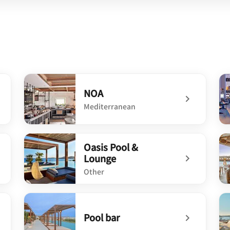
NOA
Mediterranean
undefined NOA
un
Oasis Pool &
Lounge
Other
undefined Oasis Pool & Lounge
un
Pool bar