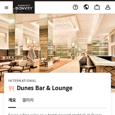
Skip to Content
Marriott Bonvoy
메뉴 열기
INTERNATIONAL
Dunes Bar & Lounge
개요
갤러리
Savor a fine wine or a hand-poured cocktail at Dunes