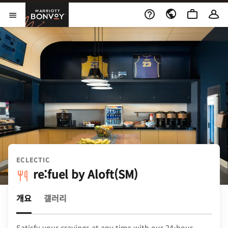
Skip to Content
Marriott Bonvoy
메뉴 열기
ECLECTIC
re:fuel by Aloft(SM)
개요
갤러리
Satisfy your cravings at any time with our 24-hour