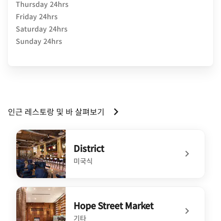
Thursday 24hrs
Friday 24hrs
Saturday 24hrs
Sunday 24hrs
인근 레스토랑 및 바 살펴보기
District
미국식
undefined District
Hope Street Market
기타