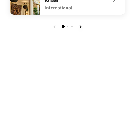
International
undefined La Cúpula Restaurant & Bar