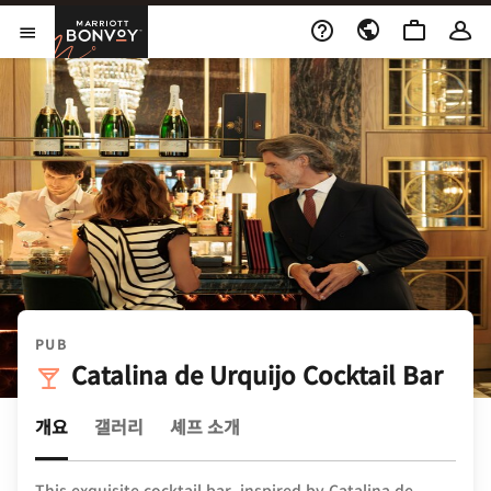
Skip to Content
Marriott Bonvoy
메뉴 열기
PUB
Catalina de Urquijo Cocktail Bar
개요
갤러리
셰프 소개
This exquisite cocktail bar, inspired by Catalina de