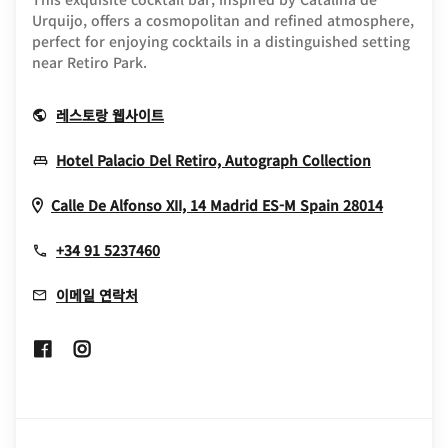
Urquijo, offers a cosmopolitan and refined atmosphere,
perfect for enjoying cocktails in a distinguished setting
near Retiro Park.
Opens In New Window
레스토랑 웹사이트
Opens In
Hotel Palacio Del Retiro, Autograph Collection
Opens I
Calle De Alfonso XII, 14
Madrid
ES-M
Spain
28014
+34 91 5237460
이메일 연락처
Opens In New Window
Opens In New Window