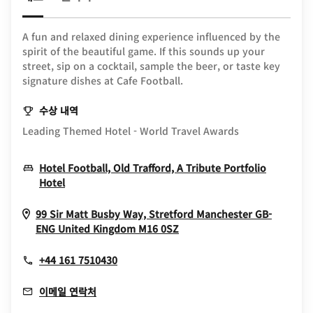
A fun and relaxed dining experience influenced by the
spirit of the beautiful game. If this sounds up your
street, sip on a cocktail, sample the beer, or taste key
signature dishes at Cafe Football.
수상 내역
Leading Themed Hotel - World Travel Awards
Hotel Football, Old Trafford, A Tribute Portfolio
Opens In New Window
Hotel
99 Sir Matt Busby Way, Stretford
Manchester
GB-
Opens In New Window
ENG
United Kingdom
M16 0SZ
+44 161 7510430
이메일 연락처