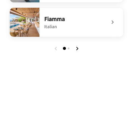
undefined Aailaa
Fiamma
Italian
undefined Fiamma