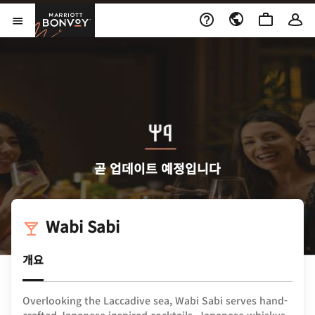
Skip to Content
Marriott Bonvoy
메뉴 열기
곧 업데이트 예정입니다
Wabi Sabi
개요
Overlooking the Laccadive sea, Wabi Sabi serves hand-