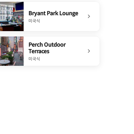
defined Legasea Bar & Grill
Bryant Park Lounge
미국식
defined Bryant Park Lounge
Perch Outdoor
Terraces
미국식
defined Perch Outdoor Terraces