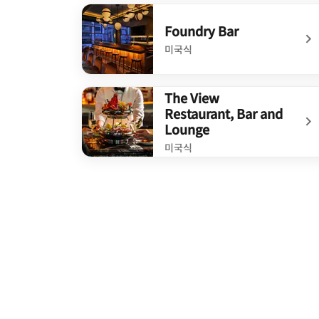
undefined Magic Hour Rooftop Bar & Loung
Foundry Bar
미국식
undefined Foundry Bar
The View
Restaurant, Bar and
Lounge
미국식
undefined The View Restaurant, Bar and Lo