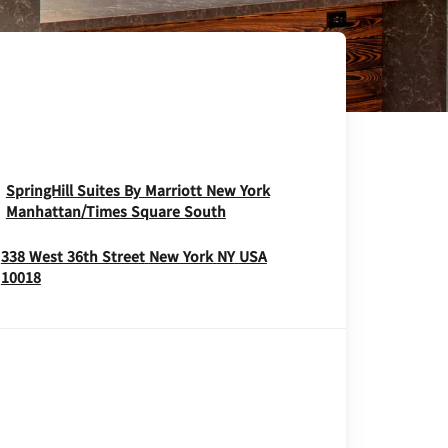
SpringHill Suites By Marriott New York
Opens In New Window
Manhattan/Times Square South
338 West 36th Street
New York
NY
USA
Opens In New Window
10018