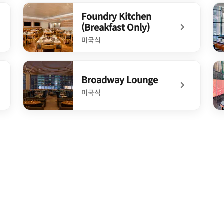
e
undefined Bar Moxy
un
Foundry Kitchen
(Breakfast Only)
미국식
undefined Foundry Kitchen (Breakfast Only)
un
Broadway Lounge
미국식
unge
undefined Broadway Lounge
un