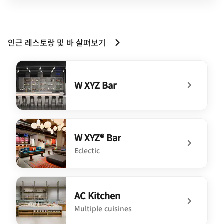
인근 레스토랑 및 바 살펴보기
W XYZ Bar
undefined W XYZ Bar
W XYZ® Bar
Eclectic
undefined W XYZ® Bar
AC Kitchen
Multiple cuisines