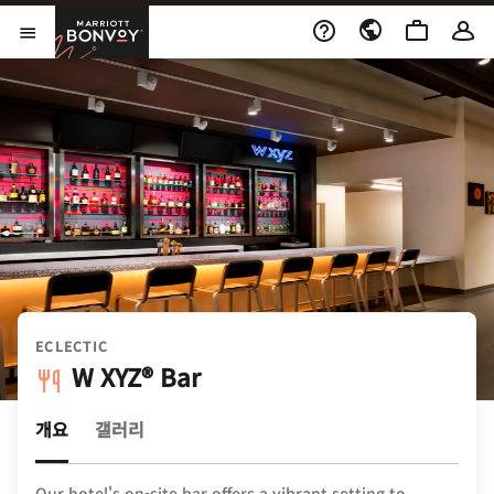
Skip to Content
Marriott Bonvoy
메뉴 열기
ECLECTIC
W XYZ® Bar
개요
갤러리
Our hotel's on-site bar offers a vibrant setting to