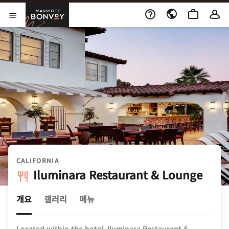
Skip to Content
Marriott Bonvoy
메뉴 열기
CALIFORNIA
Iluminara Restaurant & Lounge
개요
갤러리
메뉴
Located within the hotel, Iluminara Restaurant &