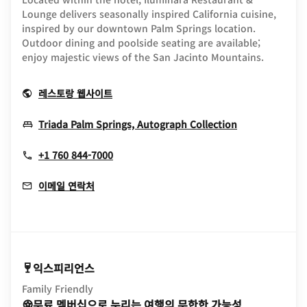
Lounge delivers seasonally inspired California cuisine,
inspired by our downtown Palm Springs location.
Outdoor dining and poolside seating are available;
enjoy majestic views of the San Jacinto Mountains.
Opens In New Window
레스토랑 웹사이트
Opens In Ne
Triada Palm Springs, Autograph Collection
+1 760 844-7000
이메일 연락처
익스피리언스
Family Friendly
무료 멤버십으로 누리는 여행의 무한한 가능성