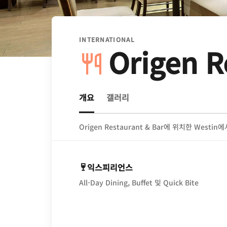
INTERNATIONAL
Origen R
개요
갤러리
Origen Restaurant & Bar에 위치한 We
익스피리언스
All-Day Dining, Buffet 및 Quick Bite