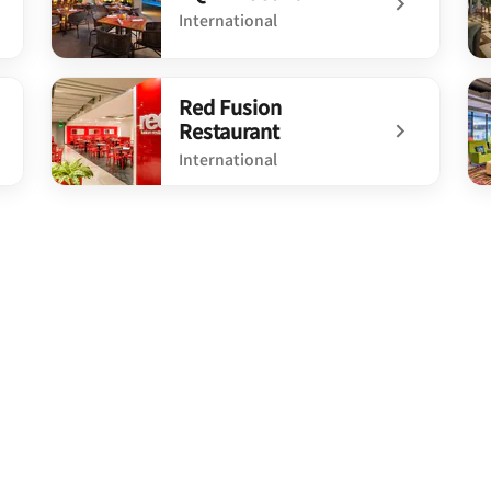
International
undefined AQVA Pool Bar
un
Red Fusion
Restaurant
International
undefined Red Fusion Restaurant
un