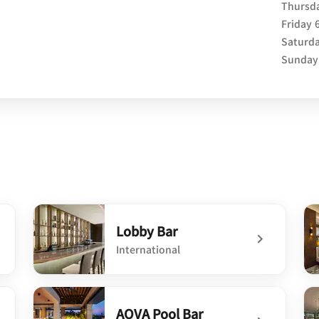
Thursd
Friday
Saturd
Sunday
Lobby Bar
International
undefined Lobby Bar
un
AQVA Pool Bar