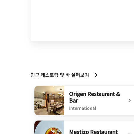
인근 레스토랑 및 바 살펴보기
Origen Restaurant &
Bar
International
undefined Origen Restaurant & Bar
Mestizo Restaurant