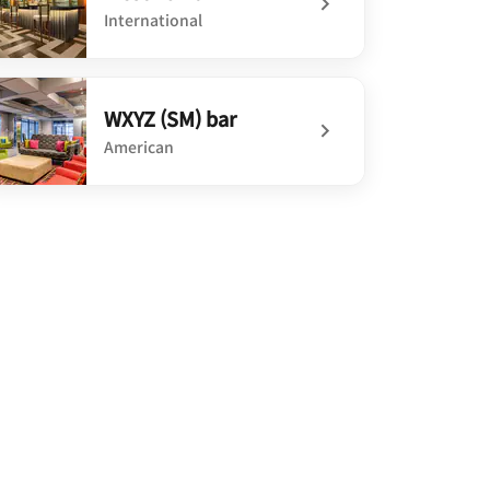
International
defined Mestizo Bar
WXYZ (SM) bar
American
defined WXYZ (SM) bar