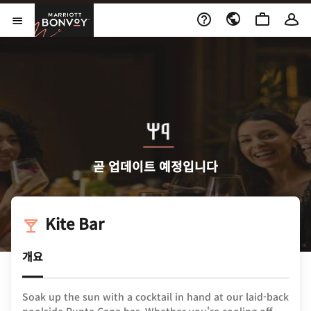
Skip to Content
Marriott Bonvoy
메뉴 열기
곧 업데이트 예정입니다
Kite Bar
개요
Soak up the sun with a cocktail in hand at our laid-back