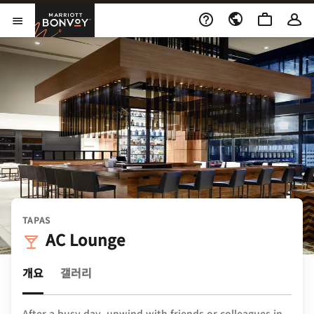
Skip to Content
Marriott Bonvoy
메뉴 열기
TAPAS
AC Lounge
개요
갤러리
After a busy day, unwind with friends or colleagues in