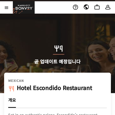
Skip to Content
Marriott Bonvoy
메뉴 열기
곧 업데이트 예정입니다
MEXICAN
Hotel Escondido Restaurant
개요
Set in an authentic palapa, Escondido’s restaurant