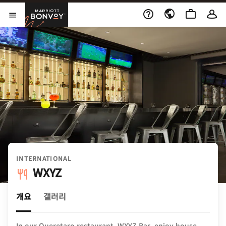
Skip to Content
Marriott Bonvoy
메뉴 열기
INTERNATIONAL
WXYZ
개요
갤러리
In our Queretaro restaurant, WXYZ Bar, enjoy house