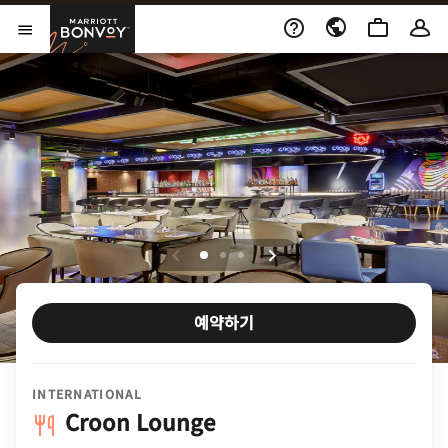
Skip to Content
Marriott Bonvoy
메뉴 열기
예약하기
INTERNATIONAL
Croon Lounge