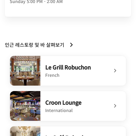
Sunday
5:00 PM - 2:00 AM
인근 레스토랑 및 바 살펴보기
Le Grill Robuchon
French
undefined Le Grill Robuchon
Croon Lounge
International
undefined Croon Lounge