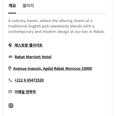
개요
갤러리
A culinary haven, where the alluring charm of a
traditional English pub seamlessly blends with a
contemporary and modern design at our bar in Rabat.
Opens In New Window
레스토랑 웹사이트
Opens In New Window
Rabat Marriott Hotel
Opens In N
Avenue Inaouin, Agdal
Rabat
Morocco
10000
+212 6 65472528
이메일 연락처
Opens In New Window