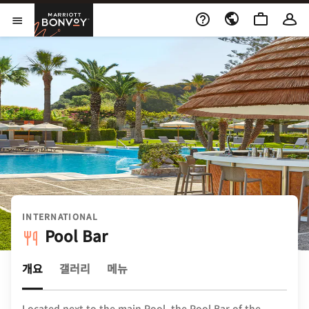
Skip to Content
Marriott Bonvoy
메뉴 열기
INTERNATIONAL
Pool Bar
개요
갤러리
메뉴
Located next to the main Pool, the Pool Bar of the